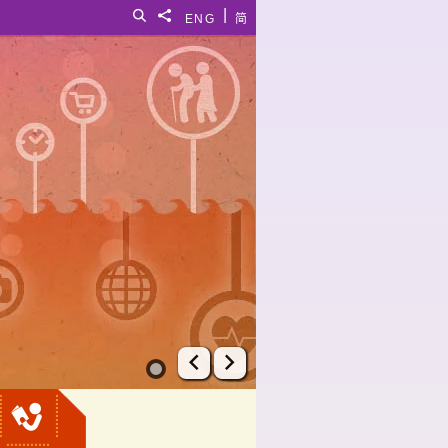
|
搜尋
分享給
ENG
简
上一張幻燈片
下一張幻燈片