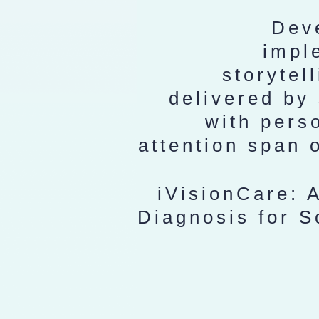
Dev
impl
storytell
delivered by 
with perso
attention span 
iVisionCare: 
Diagnosis for S