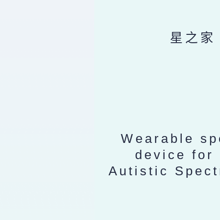
星之家
Wearable sp
device for
Autistic Spec