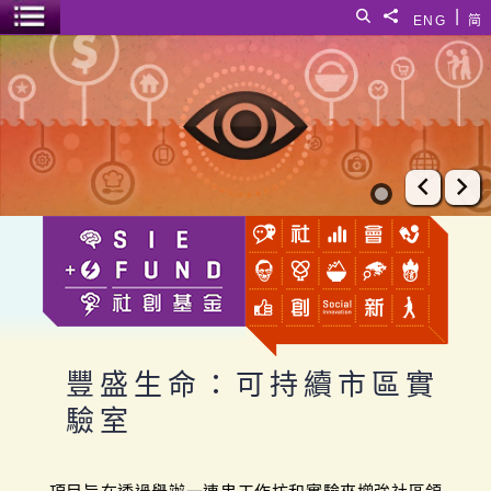
跳至主要內容
|
搜尋
分享給
ENG
简
選單開關
豐盛生命：可持續市區實驗室
上一張
下
豐盛生命：可持續市區實
驗室