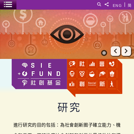
跳至主要內容
|
搜尋
分享給
ENG
简
選單開關
研究
上一張
下
研究
進行研究的目的包括：為社會創新圈子確立能力、機