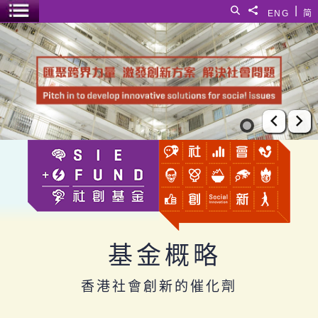
跳至主要內容
|
搜尋
分享給
ENG
简
選單開關
基金概略
上一張
下
基金概略
香港社會創新的催化劑