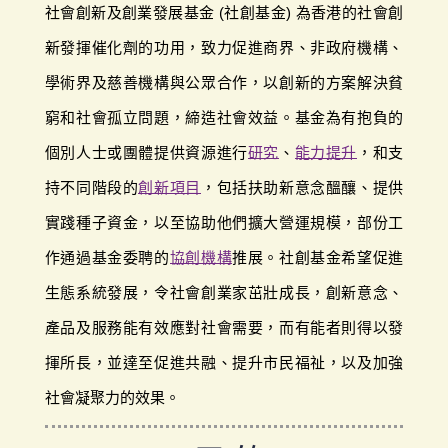
社會創新及創業發展基金 (社創基金) 為香港的社會創
新發揮催化劑的功用，致力促進商界、非政府機構、
學術界及慈善機構與公眾合作，以創新的方案解決貧
窮和社會孤立問題，締造社會效益。基金為有抱負的
個別人士或團體提供資源進行
研究
、
能力提升
，和支
持不同階段的
創新項目
，包括扶助新意念醞釀、提供
實踐種子資金，以至協助他們擴大營運規模，部份工
作通過基金委聘的
協創機構
推展。社創基金希望促進
生態系統發展，令社會創業家茁壯成長，創新意念、
產品及服務能有效應對社會需要，而有能者則得以發
揮所長，並達至促進共融、提升市民福祉，以及加強
社會凝聚力的效果。