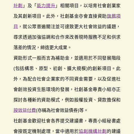
計劃
」及「
能力提升
」相關項目，以培育社會創業家
及其創新項目。此外，社創基金亦會直接資助
旗艦項
目
，就公眾普遍關注並可達致更大社會效益的議題，
尋求透過加強協調和合作來改善現時服務不足和供求
落差的情況，締造更大成果。
資助形式一般而言為補助金，並適用於不同發展階段
(包括構思、原型、初創、擴大規模)的創新項目。此
外，為配合社會企業家的不同資金需要，以及促進社
會創效投資生態環境的發展，社創基金專責小組亦正
探討各種新的資助模式，例如股權投資、貸款擔保和
按效益付費
(亦稱為社會效益債券)等。
社創基金歡迎社會各界提交建議書，專責小組秘書處
會按既定機制處理，當中適用於
協創機構計劃
的建議