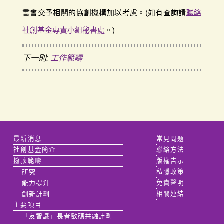
書會交予相關的協創機構加以考慮。(如有查詢請
聯絡
社創基金專責小組秘書處
。)
下一則:
工作範疇
最新消息
常見問題
社創基金簡介
聯絡方法
撥款範疇
版權告示
研究
私隱政策
能力提升
免責聲明
創新計劃
相關連結
主要項目
「友智識」長者數碼共融計劃