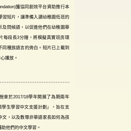
oundation)獲協同創效平台資助推行本
文學習短片，讓準備入讀幼稚園低班的
示及問候語，以促進他們在幼稚園華
片每段長3分鐘，將模擬真實班房環
不同種族語言的旁白。短片已上載到
中心播放。
會於2017/18學年開展了為期兩年
語學生學習中文支援計劃」，旨在支
中文，以及教導非華語家長如何為孩
輔助他們的中文學習。