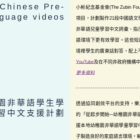
 Chinese Pre-
小彬紀念基金會(The Zubin F
guage videos
項目，計劃製作21段中國語
非華語兒童學習中文詞彙、指
語環境下更有效學習。這些短
境裡學生的廣東話對答，配上
YouTube
及在不同非政府機構
更多資料
園非華語學生學
透過協同創效平台的支持，樂施
習中文支援計劃
的「從起步開始─幼稚園非華
援本地幼稚園非華語學童學習
子製造良好的家庭語言環境，