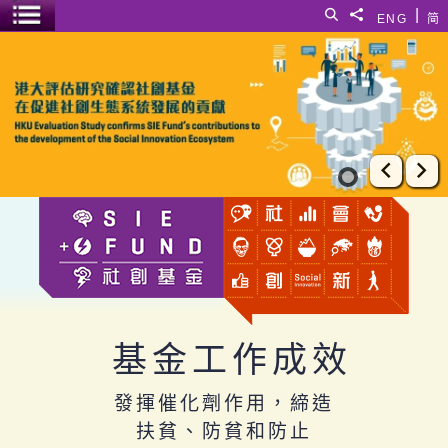
跳至主要內容
|
搜尋
分享給
ENG
简
選單開關
工作成效
上一張
下
基金工作成效
發揮催化劑作用，締造
扶貧、防貧和防止