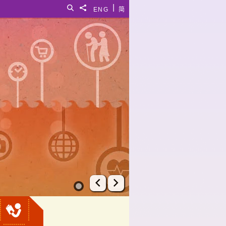
|
搜尋
分享給
ENG
简
上一張幻燈片
下一張幻燈片