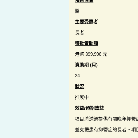
項目性質
醫
主要受惠者
長者
獲批資助額
港幣 399,996 元
資助期 (月)
24
狀況
推展中
效益/預期效益
項目將透過提供有關晚年抑鬱
並支援患有抑鬱症的長者。項