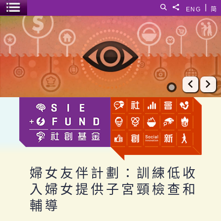
跳至主要內容
|
搜尋
分享給
ENG
简
選單開關
婦女友伴計劃：訓練低收入婦女提供子宮頸檢查和輔導
上一張
下
婦女友伴計劃：訓練低收
入婦女提供子宮頸檢查和
輔導