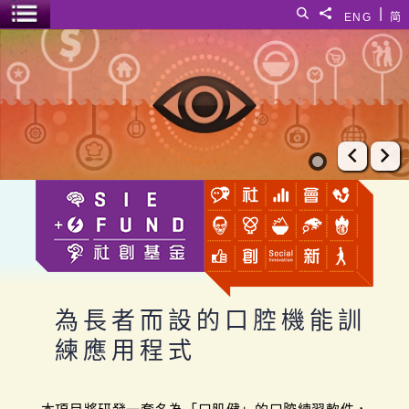
跳至主要內容
|
搜尋
分享給
ENG
简
選單開關
為長者而設的口腔機能訓練應用程式
上一張
下
為長者而設的口腔機能訓
練應用程式