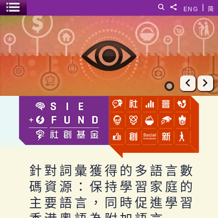
跳至主要內容
|
搜尋
分享給
ENG
简
選單開關
針對詞彙獲得的多語言數碼資源：保持學習家庭的主要語言，
上一張
下
針對詞彙獲得的多語言數
碼資源：保持學習家庭的
主要語言，同時促進學習