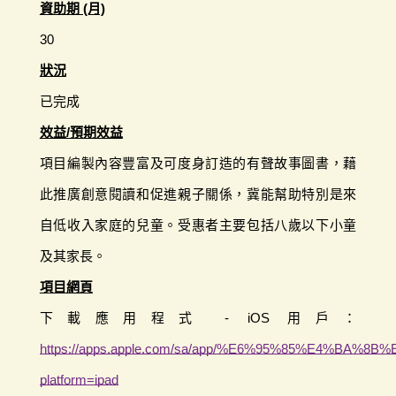
資助期 (月)
30
狀況
已完成
效益/預期效益
項目編製內容豐富及可度身訂造的有聲故事圖書，藉
此推廣創意閱讀和促進親子關係，冀能幫助特別是來
自低收入家庭的兒童。受惠者主要包括八歲以下小童
及其家長。
項目網頁
下載應用程式 - iOS 用戶：
https://apps.apple.com/sa/app/%E6%95%85%E4%BA%
platform=ipad