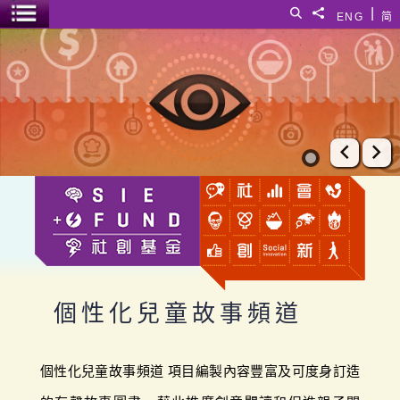
跳至主要內容
|
搜尋
分享給
ENG
简
選單開關
個性化兒童故事頻道
上一張
下
個性化兒童故事頻道
個性化兒童故事頻道 項目編製內容豐富及可度身訂造