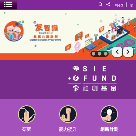
跳至主要內容
|
搜尋
分享給
ENG
简
選單開關
社創基金
上一張
下
前往首頁
研究
能力提升
創新計劃