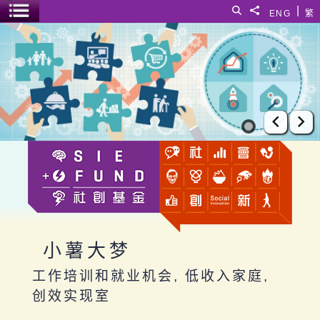
跳至主要内容
|
搜寻
分享給
ENG
繁
菜单开关
小薯大梦
上一张
下
小薯大梦
工作培训和就业机会, 低收入家庭,
创效实现室