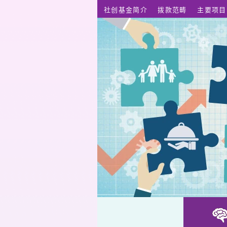
跳至主要内容
社创基金简介
拨款范畴
主要项目
MedPOT (依药盒)