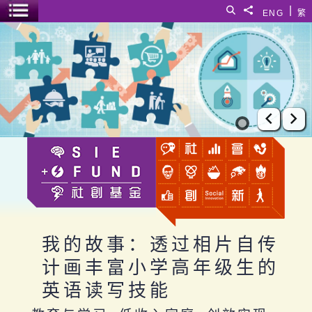
跳至主要内容
|
搜寻
分享給
ENG
繁
菜单开关
我的故事：透过相片自传计画丰富小学高年级生的英语读写技
上一张
下
我的故事：透过相片自传
计画丰富小学高年级生的
英语读写技能