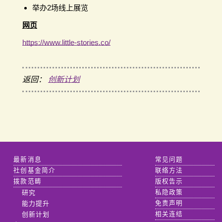
举办2场线上展览
网页
https://www.little-stories.co/
返回：
创新计划
最新消息
常见问题
社创基金简介
联络方法
拨款范畴
版权告示
研究
私隐政策
能力提升
免责声明
创新计划
相关连结