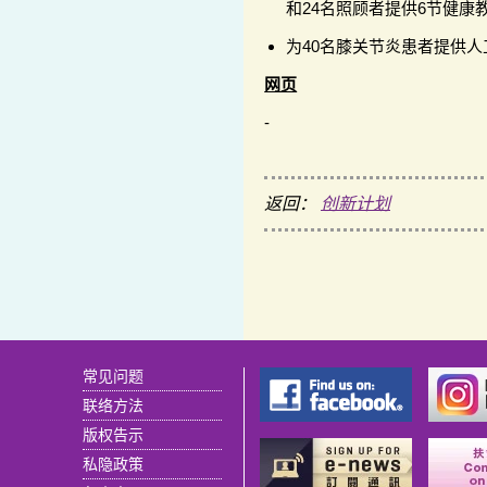
和24名照顾者提供6节健康
为40名膝关节炎患者提供
网页
-
返回：
创新计划
常见问题
联络方法
版权告示
私隐政策