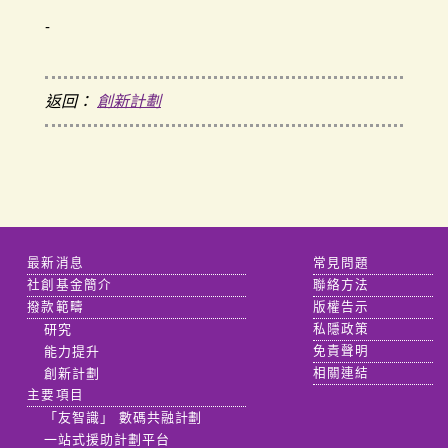
-
返回：
創新計劃
最新消息
常見問題
社創基金簡介
聯絡方法
撥款範疇
版權告示
研究
私隱政策
能力提升
免責聲明
創新計劃
相關連結
主要項目
「友智識」 數碼共融計劃
一站式援助計劃平台