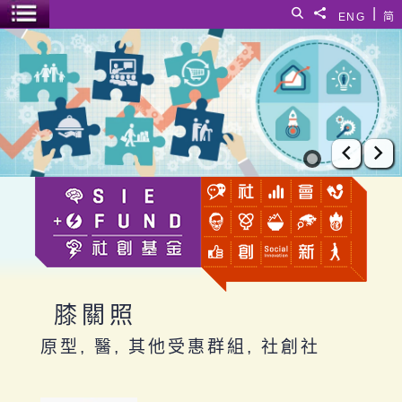
跳至主要內容
|
搜尋
分享給
ENG
简
選單開關
膝關照
上一張
下
膝關照
原型, 醫, 其他受惠群組, 社創社