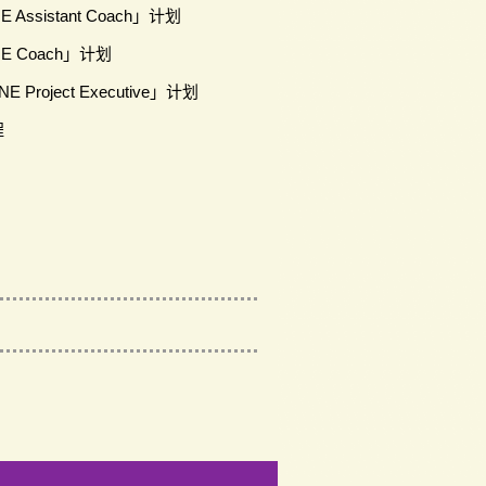
 Assistant Coach」计划
NE Coach」计划
 Project Executive」计划
程