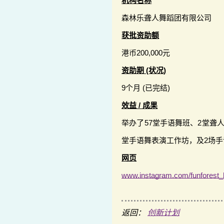
机构名称
森林乐聋人舞蹈团有限公司
获批资助额
港币200,000元
资助期 (状况)
9个月 (已完结)
效益 / 成果
举办了57堂手语舞班、2堂聋
堂手语舞表演工作坊，及2场
网页
www.instagram.com/funforest_
返回：
创新计划