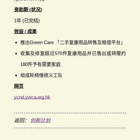
资助期 (状况)
1年 (已完结)
效益 / 成果
推出Green Care 「二手复康用品转售及租借平台」
收集及修复超过570件复康用品并已售出或转赠约
180件予有需要家庭
组成轮椅维修义工队
网页
ycnd.ywca.org.hk
返回：
创新计划