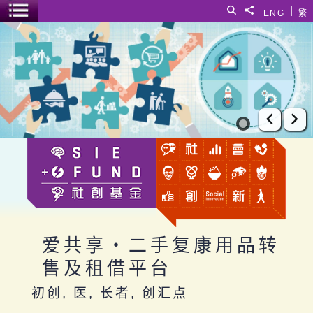
跳至主要内容
|
搜寻
分享給
ENG
繁
菜单开关
爱共享・二手复康用品转售及租借平台
上一张
下
爱共享・二手复康用品转
售及租借平台
初创, 医, 长者, 创汇点