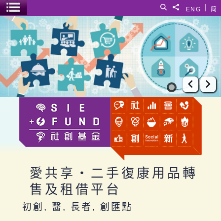
跳至主要內容
|
搜尋
分享給
ENG
简
選單開關
愛共享‧二手復康用品轉售及租借平台
上一張
下
愛共享‧二手復康用品轉
售及租借平台
初創, 醫, 長者, 創匯點