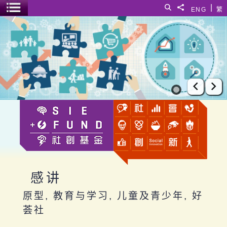
跳至主要内容
|
搜寻
分享給
ENG
繁
菜单开关
感讲
上一张
下
感讲
原型, 教育与学习, 儿童及青少年, 好
荟社