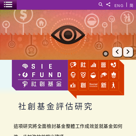
跳至主要內容
|
搜尋
分享給
ENG
简
選單開關
社創基金評估研究
上一張
下
社創基金評估研究
這項研究將全面檢討基金整體工作成效並就基金如何