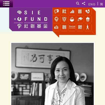
跳至主要內容
|
搜尋
分享給
ENG
简
選單開關
容蔡美碧