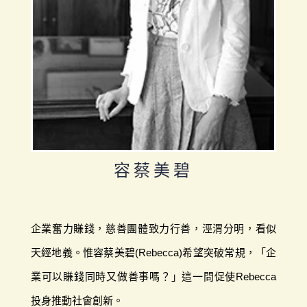
容蔡美碧
企業奮力賺錢，慈善團體致力行善，涇渭分明，看似
天經地義。惟容蔡美碧(Rebecca)希望突破常規，「企
業可以賺錢同時又做善事嗎？」這一問促使Rebecca
投身推動社會創新。