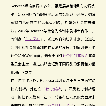
Rebecca纵横商界30多年，更是展览和活动筹办界先
驱，是业内响当当的名字。从展览业退下来后，她决
意将自己的商界经验薪火相传，期望为社会带来裨
益。2012年Rebecca与社创先锋谢家驹博士合作，共
同创办「
仁人学社
」，透过教育和培训计划，促进社
会创业和社会创新精神在香港的发展。她同时是不少
社企和NGO的顾问，最近更担任
社企民间高峰会
筹备
委员会主席，透过高峰会汇聚不同界别的洞见和力量
推动社企发展。
在上述工作以外，Rebecca 现时专注于从三方面推动
社会创新。她创立「
教育燃新
」，开展教育创新运
动，提倡多元教育，让下一代更有信心及能力面对未
来的挑战。她又创立「
黄金时代基金会
」，鼓励退休