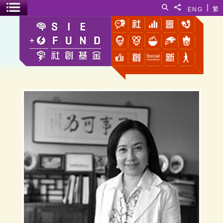
跳至主要内容
|
搜寻
分享給
ENG
繁
菜单开关
容蔡美碧