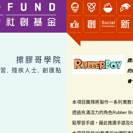
擦膠哥學院
透
習, 殘疾人士, 創匯點
的
會
本項目團隊將製作一系列寓教育於娛樂
透過充滿活力的角色Rubber
鬆學習手語，藉此推廣手語及