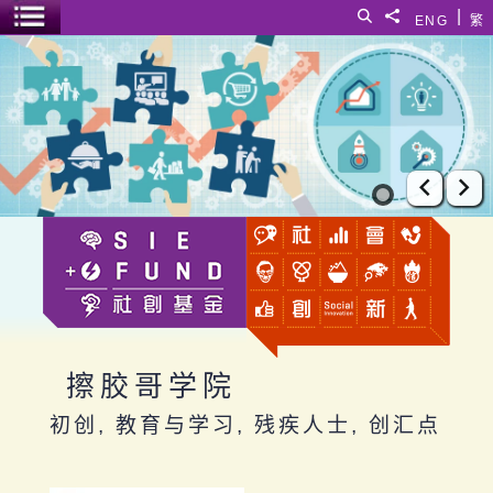
跳至主要内容
|
搜寻
分享給
ENG
繁
菜单开关
擦胶哥学院
上一张
下
擦胶哥学院
初创, 教育与学习, 残疾人士, 创汇点