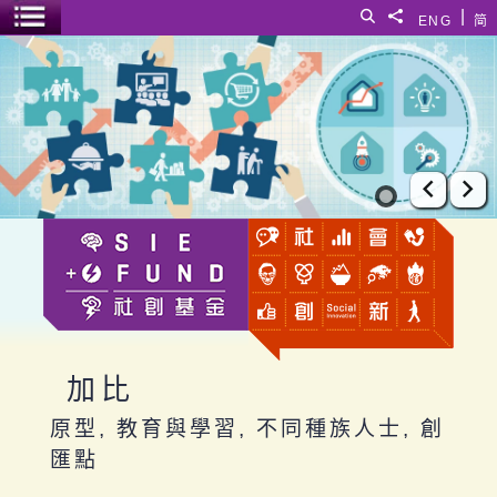
跳至主要內容
|
搜尋
分享給
ENG
简
選單開關
加比
上一張
下
加比
原型, 教育與學習, 不同種族人士, 創
匯點