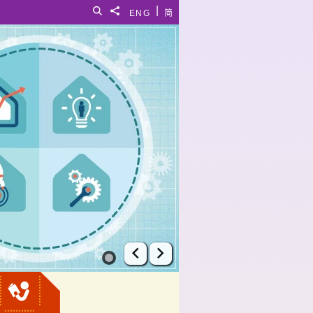
|
搜尋
分享給
ENG
简
上一張幻燈片
下一張幻燈片