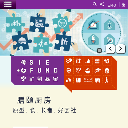
跳至主要内容
|
搜寻
分享給
ENG
繁
菜单开关
膳颐厨房
上一张
下
膳颐厨房
原型, 食, 长者, 好荟社