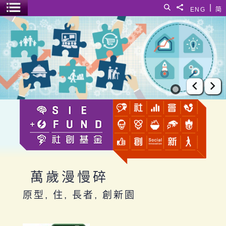
跳至主要內容
|
搜尋
分享給
ENG
简
選單開關
萬歲漫慢碎
上一張
下
萬歲漫慢碎
原型, 住, 長者, 創新園