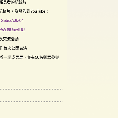
年輕長者的紀錄片
錄片，及發佈到YouTube：
=SebrxAJfz04
=Wxf9UawlLIU
0次交流活動
者作首次公開表演
籌辦一場成果展，並有50名觀眾參與