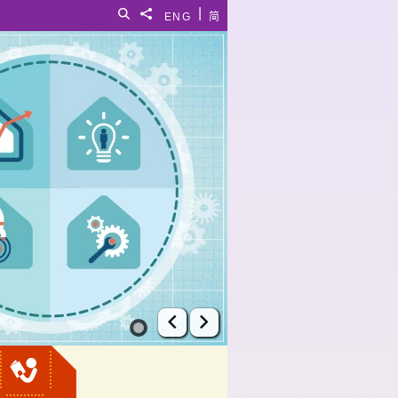
|
搜尋
分享給
ENG
简
上一張幻燈片
下一張幻燈片