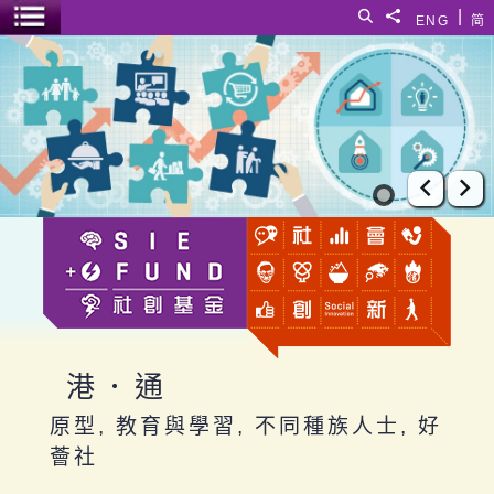
跳至主要內容
|
搜尋
分享給
ENG
简
選單開關
港．通
上一張
下
港．通
原型, 教育與學習, 不同種族人士, 好
薈社