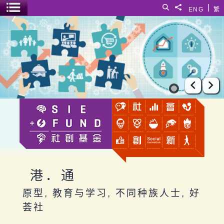
跳至主要内容
|
搜寻
分享給
ENG
繁
菜单开关
港．通
上一张
下
港．通
原型, 教育与学习, 不同种族人士, 好
荟社