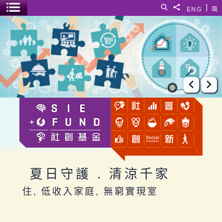
跳至主要內容
|
搜尋
分享給
ENG
简
選單開關
夏日守護 . 清涼千家
上一張
下
夏日守護 . 清涼千家
住, 低收入家庭, 無窮實現室