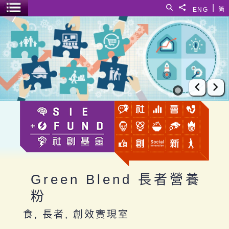
跳至主要內容
|
搜尋
分享給
ENG
简
選單開關
Green Blend 長者營養粉
上一張
下
Green Blend 長者營養
粉
食, 長者, 創效實現室