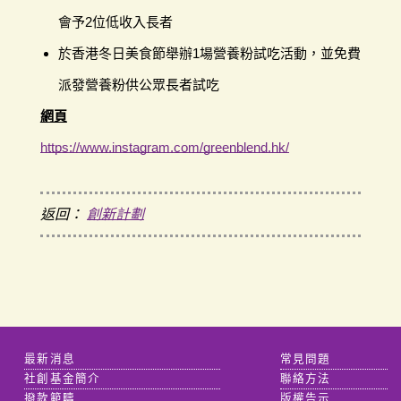
會予2位低收入長者
於香港冬日美食節舉辦1場營養粉試吃活動，並免費
派發營養粉供公眾長者試吃
網頁
https://www.instagram.com/greenblend.hk/
返回：
創新計劃
最新消息
常見問題
社創基金簡介
聯絡方法
撥款範疇
版權告示