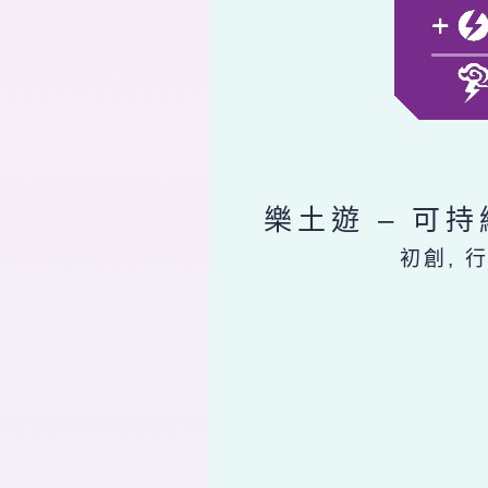
樂土遊 – 可
初創, 