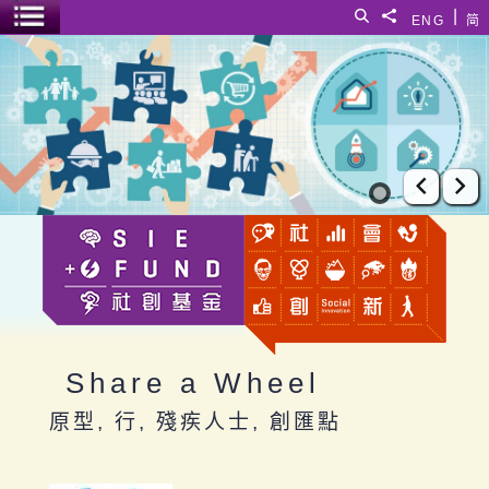
跳至主要內容
|
搜尋
分享給
ENG
简
選單開關
Share a Wheel
上一張
下
Share a Wheel
原型, 行, 殘疾人士, 創匯點