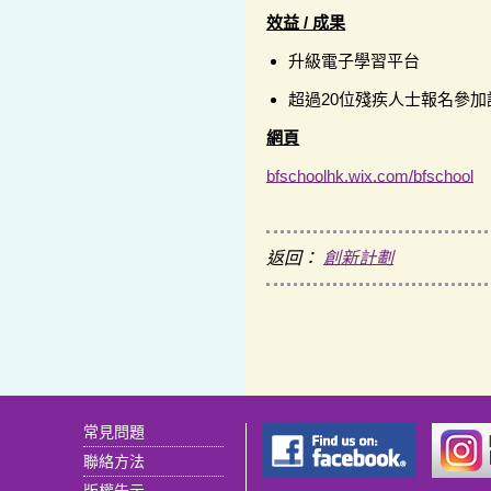
效益 / 成果
升級電子學習平台
超過20位殘疾人士報名參加
網頁
bfschoolhk.wix.com/bfschool
返回：
創新計劃
常見問題
聯絡方法
版權告示