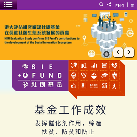
跳至主要内容
|
搜寻
分享給
ENG
繁
菜单开关
工作成效
上一张
下
基金工作成效
发挥催化剂作用，缔造
扶贫、防贫和防止