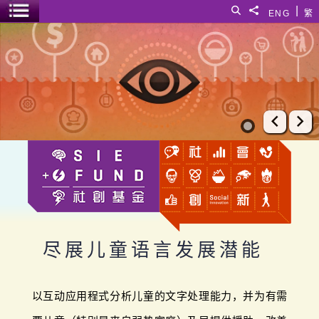
跳至主要内容
|
搜寻
分享給
ENG
繁
菜单开关
尽展儿童语言发展潜能
上一张
下
尽展儿童语言发展潜能
以互动应用程式分析儿童的文字处理能力，并为有需