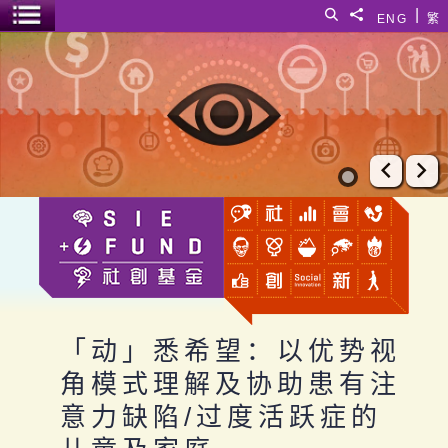
跳至主要内容
|
搜寻
分享給
ENG
繁
菜单开关
「动」悉希望：以优势视角模式理解及协助患有注意力缺陷/过
上一张
下
「动」悉希望：以优势视
角模式理解及协助患有注
意力缺陷/过度活跃症的