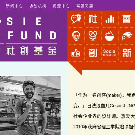
新闻中心
协创机构
资源中心
常见问题
「作为一名创客(maker)
变。」日法混血儿Cesar JUN
社会企业界的设计师。热爱
2010年获麻省理工学院邀请