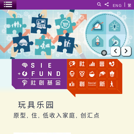
跳至主要内容
|
搜寻
分享給
ENG
繁
菜单开关
玩具乐园
上一张
下
玩具乐园
原型, 住, 低收入家庭, 创汇点