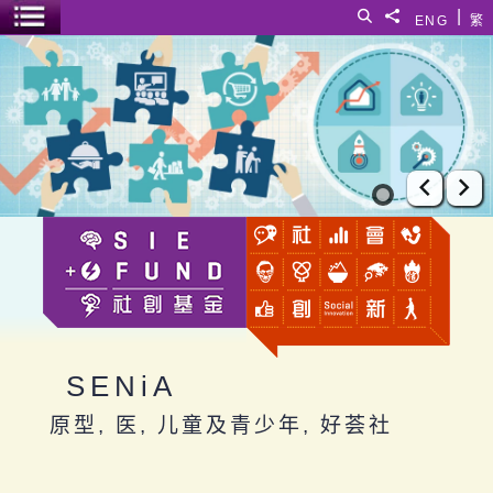
跳至主要内容
|
搜寻
分享給
ENG
繁
菜单开关
SENiA
上一张
下
SENiA
原型, 医, 儿童及青少年, 好荟社