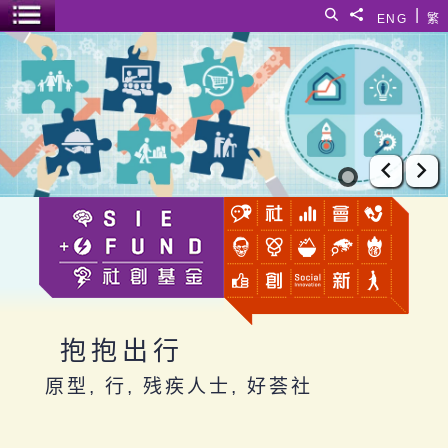
跳至主要内容
|
搜寻
分享給
ENG
繁
菜单开关
抱抱出行
上一张
下
抱抱出行
原型, 行, 残疾人士, 好荟社