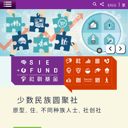
跳至主要内容
|
搜寻
分享給
ENG
繁
菜单开关
少数民族圆聚社
上一张
下
少数民族圆聚社
原型, 住, 不同种族人士, 社创社