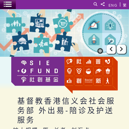
跳至主要内容
|
搜寻
分享給
ENG
繁
菜单开关
基督教香港信义会社会服务部 外出易-陪诊及护送服务
上一张
下
基督教香港信义会社会服
务部 外出易-陪诊及护送
服务