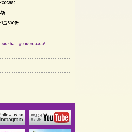
dcast
作坊
量500份
ebookhalf_genderspace/